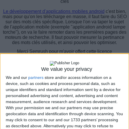
clés
Le développement d'applications mobiles android
c'est bien,
mais pour qu'on les télécharge en masse, il faut faire du SEO
sur des mots clés spécifique. Lorsque l'on va taper le sujet
de l'application mobile (exemple "application android lampe
torche"), on va le faire remoter dans les premières pages des
moteurs de recherche. Il faut pouvoir mesurer la pertinance
des mots clés utilisés, et ainsi pouvoir les optimiser.
Merci Semrush pour m'avoir offert cette licence
"Guru",Natalya Zhukova, ambassadrice SEMRush en
France, Stéphanie pour le prêt de son super
pc portable pas
cher occasion paris
, Sébastien pour sa
conception de sites
We value your privacy
web Paris
,
à David Mermet, Isabelle Tulle, Véronique Duong
du
SEO camp
, et au sponsor
ZIGGOURAT pour nous
We and our
partners
store and/or access information on a
accueillir au 32 rue de Paradis, 75010 Paris.
device, such as cookies and process personal data, such as
unique identifiers and standard information sent by a device for
Natalia responsable marketing nous explique que Semrush
personalised advertising and content, advertising and content
est internationnal et a évolué depuis 7 ans de sa
measurement, audience research and services development.
fonctionnalité primaire de recherche de mot clé. Siège à
Philadelphie, St petesrburg en Russie, et à Pragues et à
With your permission we and our partners may use precise
Chypre.
geolocation data and identification through device scanning. You
may click to consent to our and our 1733 partners’ processing
Il y a des formations pour les community managers pour
as described above. Alternatively you may click to refuse to
mesurer les performances sur les reseaux sociaux, link