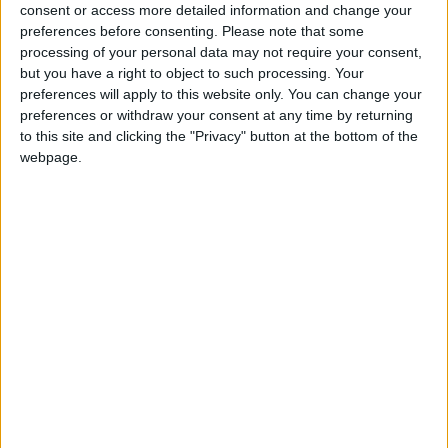
building backlink, c'est une suite d'outils pour le web
consent or access more detailed information and change your
marketing.
preferences before consenting.
Please note that some
processing of your personal data may not require your consent,
une stratégie de mots clés, qu'est-ce que c'est?
but you have a right to object to such processing. Your
preferences will apply to this website only. You can change your
Analyser les mots clé de la niche de notre activité
preferences or withdraw your consent at any time by returning
to this site and clicking the "Privacy" button at the bottom of the
Pourquoi une stratégie de mots clés?
webpage.
Pour bien cerner l'activité du client
Analyse des mots clés des concurrents
Par exemple
Analyse du domaine
Menu "recherche organique" ; Menu "Positions" qui est le
rapport le plus général et le plus intéréssant
https://fr.semrush.com/info/klm.fr
On peut voir les mots clés utilisés et comparer pour savoir
quoi investir dans la publicité Adword
On peut regarder sur des périodes de 6 mois, 1 an,