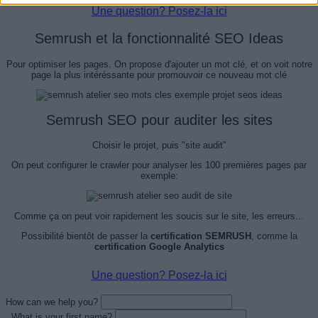
Une question? Posez-la ici
Semrush et la fonctionnalité SEO Ideas
Pour optimiser les pages. On propose d'ajouter un mot clé, et on voit notre
page la plus intéréssante pour promouvoir ce nouveau mot clé
Semrush SEO pour auditer les sites
Choisir le projet, puis "site audit"
On peut configurer le crawler pour analyser les 100 premières pages par
exemple:
Comme ça on peut voir rapidement les soucis sur le site, les erreurs...
Possibilité bientôt de passer la
certification SEMRUSH
, comme la
certification Google Analytics
Une question? Posez-la ici
How can we help you?
What is your first name?