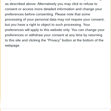
Création : samedi 22 mars 2014 16:28
(SDK
as described above. Alternatively you may click to refuse to
Écrit par
ConsultingIT
Windows)
consent or access more detailed information and change your
Maitrise d'oeuvre technique Windows
-
preferences before consenting.
Please note that some
Win32
processing of your personal data may not require your consent,
(API
but you have a right to object to such processing. Your
Windows)
Par un ingénieur ancien employé chez Microsoft
et
preferences will apply to this website only. You can change your
C++
preferences or withdraw your consent at any time by returning
(accéder
aux
to this site and clicking the "Privacy" button at the bottom of the
Fort de ses années d'expériences et ses certifications Microsoft
Windows,
fonctionnalités
webpage.
ConsultingIT
vous assiste sur les produits tels que
XPmode
et
MED-V
. Lorsque ces
natives
produits ne seront plus supporté par Microsoft, nous vous aiderons à les faire évolution
de
l’OS
vers
WINDOWS8(.1) et Windows10.
ou
Consultingit fait évoluer votre système
Windows 2000, WindowsXP
et vos applications
de
cibler
vers
Windows7,
Windows8, Windows10
, Windows11
avec des outils
des
comme
MDT
et
Powershell
en leur appliquant les paramètres de sécurité vi
a
technologies
GPOs
&
GPPs
. Une étude de
compatibilité applicative
valide le bon fonctionnement
DirectX)
des applications sur le nouveau système (avec
ACT
quand on ne peut pas modifier le
code, en
C#
par exemple et
reprendre les
APIs
et le
SDK
). S'il est possible de modifier le
code de l'application, ConsultingIT peut intervenir sur du code
UWP Universal Windows
Platform,
WPF Windows Presentation Foundation ,
Windows Forms,
WinUI (SDK
Windows)
Win32 (API Windows)