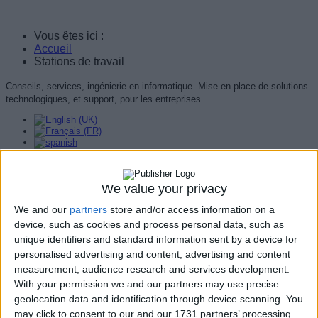
Vous êtes ici :
Accueil
Stations de travail
Conseils, services, ingénierie en informatique. Mise en place de solutions
technologiques, et support, pour les entreprises.
-
UWP
Universal
Windows
Platform
We value your privacy
Stations de travail
-
We and our
partners
store and/or access information on a
WPF
Windows
device, such as cookies and process personal data, such as
Presentation
unique identifiers and standard information sent by a device for
Foundation
Note utilisateur:
3
/
5
personalised advertising and content, advertising and content
-
measurement, audience research and services development.
Windows
With your permission we and our partners may use precise
Forms
Veuillez voter
geolocation data and identification through device scanning. You
-
may click to consent to our and our 1731 partners’ processing
Détails
WinUI