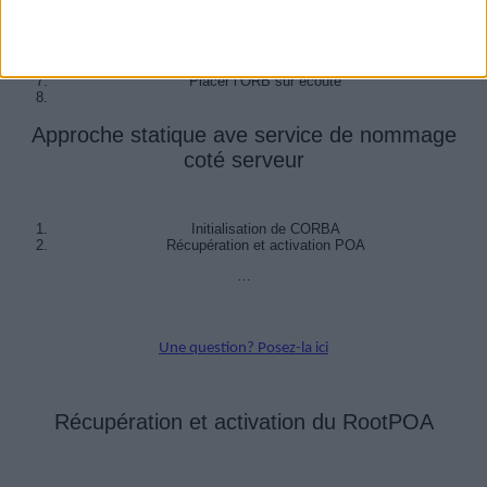
Narrowing, passage du mode CORBA au monde objet
Récupération de l’IOR du servant
Narrowing
Invoquer la requête
Placer l’ORB sur écoute
Approche statique ave service de nommage
coté serveur
Initialisation de CORBA
Récupération et activation POA
…
Une question? Posez-la ici
Récupération et activation du RootPOA