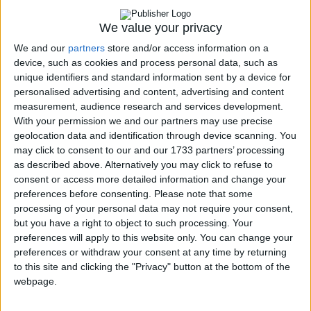
We value your privacy
On a un langage IDL qui permet une séparation entre les méthode
distantes (interfaces fonctionnelles) et la couche métier (implémentation
We and our
partners
store and/or access information on a
des objets)
device, such as cookies and process personal data, such as
L’IDL va être projetée dans les différents langages, Java, C++ et va
unique identifiers and standard information sent by a device for
permettre à un client écrit dans un langage objet 1 de diagloguer avec un
serveur écrit dans un langage objet 2.
personalised advertising and content, advertising and content
measurement, audience research and services development.
CORBA : c’est un object broker,
un négociateur
With your permission we and our partners may use precise
Bus logiciel, il y a un protocole pour dialoguer, c’est IIOP : internet
geolocation data and identification through device scanning. You
interopérable general
may click to consent to our and our 1733 partners’ processing
IOP c’est l’instanciation de GOP sur TCP IP
as described above. Alternatively you may click to refuse to
Dans Corba il y a un certain nombre de services, les COS, services de
consent or access more detailed information and change your
nommages, d’événements, etc.
preferences before consenting.
Please note that some
processing of your personal data may not require your consent,
but you have a right to object to such processing. Your
Modèle client-serveur
preferences will apply to this website only. You can change your
preferences or withdraw your consent at any time by returning
to this site and clicking the "Privacy" button at the bottom of the
IDL
à
objet Coraba
à
Servant
webpage.