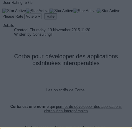
User Rating:
5
/
5
Please Rate
Details
Created: Thursday, 19 November 2015 11:20
Written by
ConsultingIT
Corba pour développer des applications
distribuées interopérables
Les objectifs de Corba.
Corba est une norme
qui
permet de développer des applications
distribuées interopérables
Ca fonctionne en Client-serveur à base d’objets.