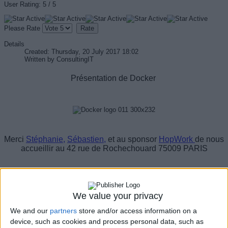
User Rating:
5
/
5
Please Rate
Details
Created: Thursday, 20 July 2017 18:02
Written by
ConsultingIT
Présentation de Docker
Merci
Stéphanie
,
Sébastien
,
et au sponsor
HopWork
de nous
accueillir au 42 rue de Rochechouard 75009 PARIS
Vincent,
Jean baptiste et Hugo (Lyon) developpeurs java nous mettent à
disposition leurs locaux pour ce sympatique café-philo autour de docker!
We value your privacy
40 personnes sur Paris, 6 personnes sur Lyon, 2 personnes sur Madrid
We and our
partners
store and/or access information on a
David Gageot Software engineer chez Docker Paris, centre R&D 15
device, such as cookies and process personal data, such as
personnes et logiciels