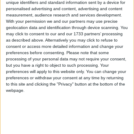
unique identifiers and standard information sent by a device for
Dev moitié paris, moitié UK
personalised advertising and content, advertising and content
measurement, audience research and services development.
With your permission we and our partners may use precise
Mais alors, qu’est-ce que
Docker
?
geolocation data and identification through device scanning. You
may click to consent to our and our 1733 partners’ processing
Analogie avec machine virtuelle
as described above. Alternatively you may click to refuse to
consent or access more detailed information and change your
Avec des conteneurs
preferences before consenting.
Please note that some
Docker run –rm –it debian
processing of your personal data may not require your consent,
Instantément on est dans un containeur avec les outils habituels
but you have a right to object to such processing. Your
preferences will apply to this website only. You can change your
Si on fait un Rm –Rf / on supprime tout, il y a plus rien, mais avec un
autre containeur tout refonctionne en 3 secondes. Avec les machines
preferences or withdraw your consent at any time by returning
virtuelles c’est un peu plus lourd, il faut relancer la VM, puis relancer le
to this site and clicking the "Privacy" button at the bottom of the
snapshot, la sauvegarde.
webpage.
Dans un conteneur, on peut tout casser, on ferme, on ouvre, ça va très
vite
C'est du Linux. Et toute commande qu'on lance est un processus
Exemple top, ou ls, c'est un processus. L'idée c'est de lancer des