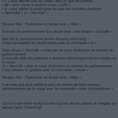
« L » pour afficher tous les codes Hexa du type de partition
« 8e » pour choisir la partition Linux « LVM »
« p » pour vérifier la modification du type des nouvelles partitions
« /dev/sdb6 » et « /dev/sdb7 »
Disques durs : Partitionner un disque avec « fdisk »
Exemple de partitionnement d’un disque avec notre disque « /dev/sdb »
Une fois le partitionnement du/des disque(s) effectué(s) :
il faut sauvegarder les modifications avec la commande « w »
Notre disque « /dev/sdb » n'était pas en cours d'utilisation au moment du
partitionnement
la nouvelle table des partitions a été prise automatiquement en compte par
le noyau
Si « /dev/sdb » était en cours d'utilisation au moment du partitionnement
il faut rebooter le système avec la commande « reboot »
Disques durs : Partitionner un disque avec « fdisk »
Il ne reste plus qu’à vérifier la prise en compte de notre nouveau
partitionnement par le noyau avec la commande « more /proc/partitions »
Ce transcript reflète exclusivement l'opinion de ses auteurs et n’engage en
aucune façon Consultingit