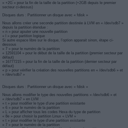
« +2G » pour la fin de la taille de la partition (+2GB depuis le premier
secteur ci-dessus)
Disques durs : Partitionner un disque avec « fdisk »
Nous allons créer une seconde partition destinée à LVM en « /dev/sdb7 »
depuis la partition étendue :
« n » pour ajouter une nouvelle partition
« l » pour partition logique
Si autre espace libre sur le disque, l’option apparait sinon, étape ci-
dessous
« 7 » pour le numéro de la partition
« 12591104 » pour le début de la taille de la partition (premier secteur par
défaut)
« 16777215 » pour la fin de la taille de la partition (dernier secteur par
défaut)
« p » pour vérifier la création des nouvelles partitions en « /dev/sdb6 » et
« /dev/sdb7 »
Disques durs : Partitionner un disque avec « fdisk »
Nous allons modifier le type des nouvelles partitions « /dev/sdb6 » et
« /dev/sdb7 » en LVM :
« t » pour modifier le type d’une partition existante
« 6 » pour le numéro de la partition
« L » pour afficher tous les codes Hexa du type de partition
« 8e » pour choisir la partition Linux « LVM »
« t » pour modifier le type d’une partition existante
« 7 » pour le numéro de la partition