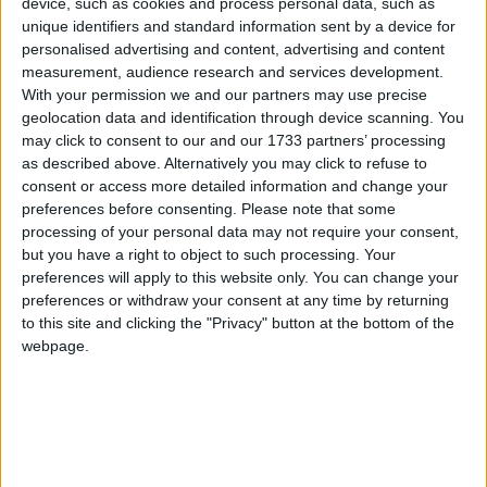
device, such as cookies and process personal data, such as
Comprendre le partitionnement
unique identifiers and standard information sent by a device for
Connaitre les commandes de visualisation de la configuration des disques
personalised advertising and content, advertising and content
Savoir utiliser la commande fdisk
measurement, audience research and services development.
With your permission we and our partners may use precise
Comprendre et savoir utiliser LVM (Logical Volume Manager) : PV, VG, LV,
etc…
geolocation data and identification through device scanning. You
may click to consent to our and our 1733 partners’ processing
as described above. Alternatively you may click to refuse to
consent or access more detailed information and change your
preferences before consenting.
Please note that some
processing of your personal data may not require your consent,
but you have a right to object to such processing. Your
preferences will apply to this website only. You can change your
preferences or withdraw your consent at any time by returning
to this site and clicking the "Privacy" button at the bottom of the
webpage.