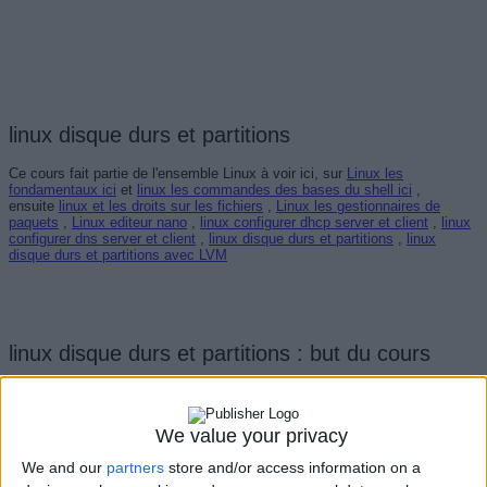
linux disque durs et partitions
Ce cours fait partie de l'ensemble Linux à voir ici, sur
Linux les
fondamentaux ici
et
linux les commandes des bases du shell ici
,
ensuite
linux et les droits sur les fichiers
,
Linux les gestionnaires de
paquets
,
Linux editeur nano
,
linux configurer dhcp server et client
,
linux
configurer dns server et client
,
linux disque durs et partitions
,
linux
disque durs et partitions avec LVM
linux disque durs et partitions : but du cours
We value your privacy
Connaitre les bases théoriques du partitionnement des disques - LVM :
We and our
partners
store and/or access information on a