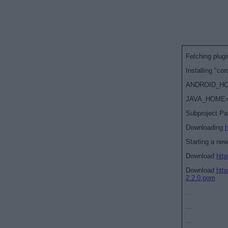
Fetching plugi
Installing "cor
ANDROID_HOM
JAVA_HOME=C:
Subproject Pa
Downloading
h
Starting a new
Download
http
Download
htt
2.2.0.pom
...
...
...