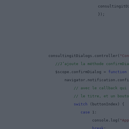
consultingitD
});
consultingitDialogs.controller(
"Con
//J’ajoute la méthode confirmDia
$scope.confirmDialog =
function
navigator.notification.confi
// avec le callback qui 
// le titre, et un bouto
switch
(buttonIndex) {
case
1:
console.log(
"Ap
break
;