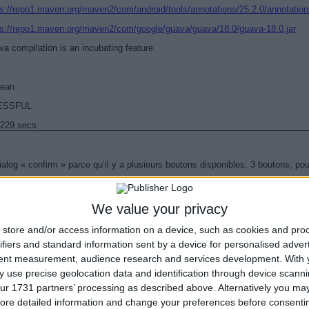
ps://repo1.maven.org/maven2/com/android/tools/annotations/25.2.0/annotations
ps://repo1.maven.org/maven2/com/google/guava/guava/18.0/guava-18.0.jar
va compilation is an incubating feature.
lean
ESSFUL
.229 secs
 dialog « confirm » parce qu’il y a plusieurs boutons disponibles, 3 boutons, pour
Je vais ouvrir mon fichier js/app.js par exemple avec Visual Studio
Et je vais variabiliser mon module angular :
We value your privacy
store and/or access information on a device, such as cookies and pro
ifiers and standard information sent by a device for personalised adver
nsultingitDialogs = angular.module(
'starter'
, [
'ionic'
]
tent measurement, audience research and services development.
With 
function
($ionicPlatform) {
 use precise geolocation data and identification through device scanni
ur 1731 partners’ processing as described above. Alternatively you may 
icPlatform.ready(
function
() {
ore detailed information and change your preferences before consenti