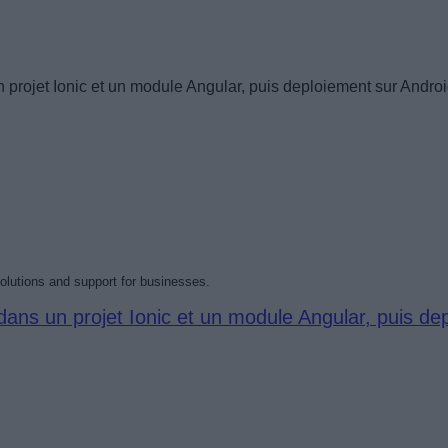
projet Ionic et un module Angular, puis deploiement sur Android
olutions and support for businesses.
ns un projet Ionic et un module Angular, puis depl