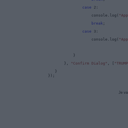
case
2:
console.log(
"Ap
break
;
case
3:
console.log(
"App
}
},
"Confirm Dialog"
, [
"TRUMP
}
});
Je va