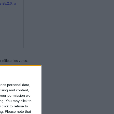
-25.2.0.jar
 réfleter les votes.
cess personal data,
tising and content,
)
your permission we
ng. You may click to
click to refuse to
ng.
Please note that