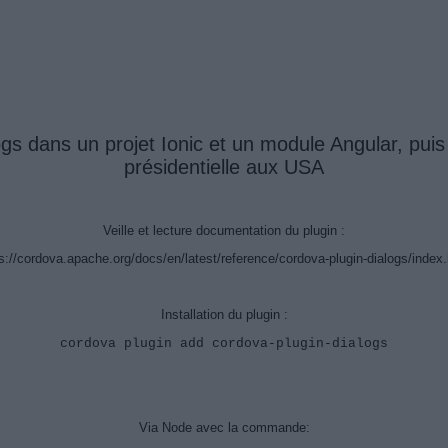
s dans un projet Ionic et un module Angular, puis d
présidentielle aux USA
Veille et lecture documentation du plugin :
s://cordova.apache.org/docs/en/latest/reference/cordova-plugin-dialogs/index
Installation du plugin :
cordova plugin add cordova-plugin-dialogs
Via Node avec la commande: