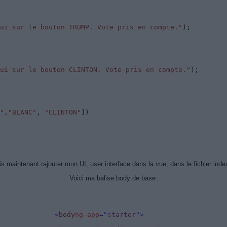
pui sur le bouton TRUMP. Vote pris en compte."
);
ui sur le bouton CLINTON. Vote pris en compte."
);
"
,
"BLANC"
,
"CLINTON"
])
is maintenant rajouter mon UI, user interface dans la vue, dans le fichier inde
Voici ma balise body de base:
<
body
ng-app
="
starter
">