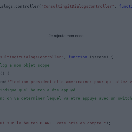
ialogs.controller(
"ConsultingitDialogsController"
,
funct
Je rajoute mon code
sultingitDialogsController"
,
function
($scope) {
log à mon objet scope :
() {
rm(
"Election presidentielle americaine: pour qui allez-v
indique quel bouton a été appuyé
n: on va déterminer lequel va être appuyé avec un switch
pui sur le bouton BLANC. Vote pris en compte."
);