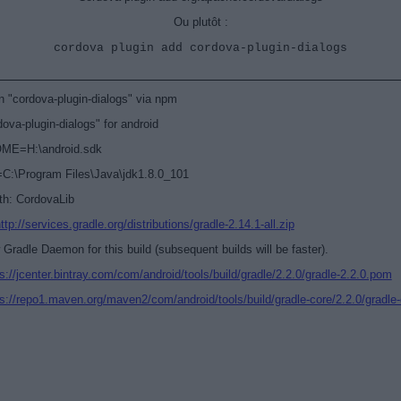
Ou plutôt :
cordova plugin add cordova-plugin-dialogs
n "cordova-plugin-dialogs" via npm
dova-plugin-dialogs" for android
E=H:\android.sdk
\Program Files\Java\jdk1.8.0_101
th: CordovaLib
ttp://services.gradle.org/distributions/gradle-2.14.1-all.zip
 Gradle Daemon for this build (subsequent builds will be faster).
s://jcenter.bintray.com/com/android/tools/build/gradle/2.2.0/gradle-2.2.0.pom
ps://repo1.maven.org/maven2/com/android/tools/build/gradle-core/2.2.0/gradle-