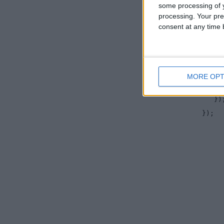
some processing of y
cord
processing. Your pre
consent at any time b
cord
Sta
MORE OPT
})
});