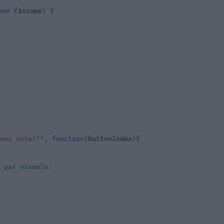
ion
($scope) {
ous voter?"
,
function
(buttonIndex){
 par exemple: