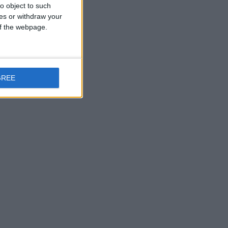
 {
o object to such
true
);
ces or withdraw your
 of the webpage.
GREE