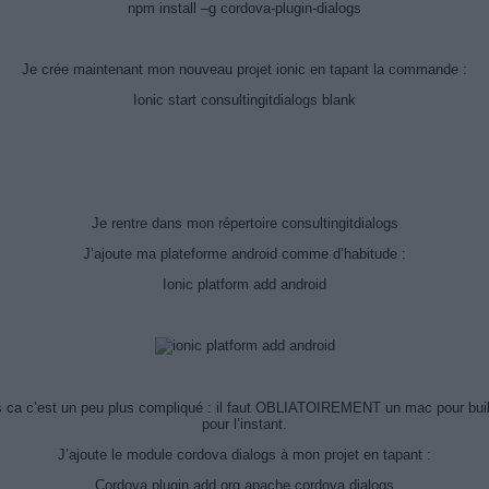
npm install –g cordova-plugin-dialogs
Je crée maintenant mon nouveau projet ionic en tapant la commande :
Ionic start consultingitdialogs blank
Je rentre dans mon répertoire consultingitdialogs
J’ajoute ma plateforme android comme d’habitude :
Ionic platform add android
ds ca c’est un peu plus compliqué : il faut OBLIATOIREMENT un mac pour build
pour l’instant.
J’ajoute le module cordova dialogs à mon projet en tapant :
Cordova plugin add org.apache.cordova.dialogs