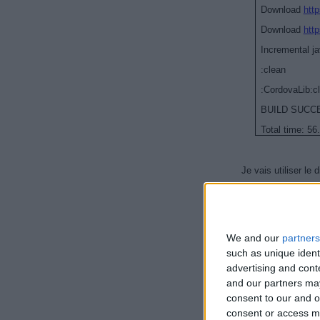
Download
htt
Download
htt
Incremental ja
:clean
:CordovaLib:c
BUILD SUCC
Total time: 56
Je vais utiliser le
We and our
partners
such as unique ident
var
co
advertising and con
.run(
and our partners may
consent to our and o
$ion
consent or access m