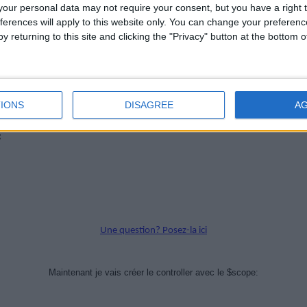
if
(window.cordova && window.cordova.plugins.Keyboard)
our personal data may not require your consent, but you have a right t
ova.plugins.Keyboard.hideKeyboardAccessoryBar(
ferences will apply to this website only. You can change your preferen
y returning to this site and clicking the "Privacy" button at the bottom
ova.plugins.Keyboard.disableScroll(
true
);
}
if
(window.StatusBar) {
tusBar.styleDefault();
IONS
DISAGREE
A
}
;
Une question? Posez-la ici
Maintenant je vais créer le controller avec le $scope: