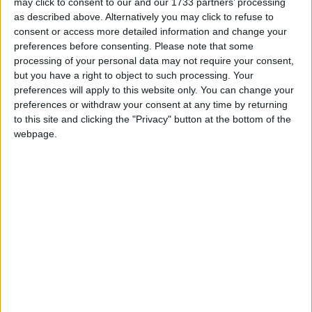
may click to consent to our and our 1733 partners’ processing
as described above. Alternatively you may click to refuse to
depuis 2001, Insider depuis 2014.
consent or access more detailed information and change your
preferences before consenting.
Please note that some
Merci à Microsoft EMEA GBS de m’avoir permis de participer en 2014
processing of your personal data may not require your consent,
au
projet
Insider sur mon temps de travail. Depuis, ce projet de test
but you have a right to object to such processing. Your
de
Windows
, ici en version 11, est rythmé par le cycle de l'insider
preferences will apply to this website only. You can change your
Preview Builds, maintenant du canal Dev (Dev Channel): quelle joie de
pouvoir tester les nouvelles fonctionnalités en avant première ! Cet article,
preferences or withdraw your consent at any time by returning
peut être la traduction en français de l’article original d’Amanda Langowski
to this site and clicking the "Privacy" button at the bottom of the
et Brandon LeBlanc :
https://blogs.windows.com/windows-
insider/2024/10/25/announcing-windows-11-insider-preview-build-26120-
webpage.
2200-dev-channel/
avec en même temps mes tests des nouvelles
fonctionnalités. C'est l'occasion de faire ma veille technologique,
d'apprendre ces nouveautés, de les valider, et de vous les partager, que
vous puissiez en profiter aussi :-)
Ce tutorial est une démonstration en laboratoire pour le plaisir, à but non
lucratif, pour montrer que le concept est possible, ou pour un cours dans
le cadre scolaire. Ne testez pas dans un environnement de production.
Windows 11 version 26120-2200 les
nouveautés: Quoi de nouveau depuis la
précédente testée?