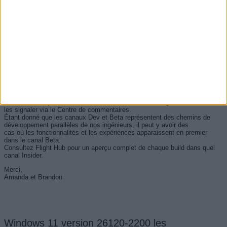
progressivement déployées sur votre appareil au fil du temps une fois
qu'elles seront prêtes.
Les fonctionnalités et expériences incluses dans ces builds peuvent ne
jamais être publiées, car nous testons différents concepts et
recevons des commentaires. Les fonctionnalités peuvent changer au fil du
temps, être supprimées ou remplacées et ne jamais être publiées
au-delà des Windows Insiders. Certaines de ces fonctionnalités et
expériences pourraient apparaître dans les futures versions de Windows
lorsqu'elles seront prêtes .
Certaines fonctionnalités en cours de développement dont nous avons un
aperçu avec les participants Windows Insider peuvent ne pas
être entièrement localisées et la localisation se fera au fil du temps, à
mesure que les fonctionnalités seront finalisées. Si vous
constatez des problèmes de localisation dans votre langue, veuillez nous
les signaler via le Centre de commentaires.
Étant donné que les canaux Dev et Beta représentent des chemins de
développement parallèles de nos ingénieurs, il peut y avoir des
cas où les fonctionnalités et les expériences apparaissent en premier
dans le canal Beta.
Consultez Flight Hub pour un aperçu complet de chaque build dans quel
canal Insider.
Merci,
Amanda et Brandon
Windows 11 version 26120-2200 les