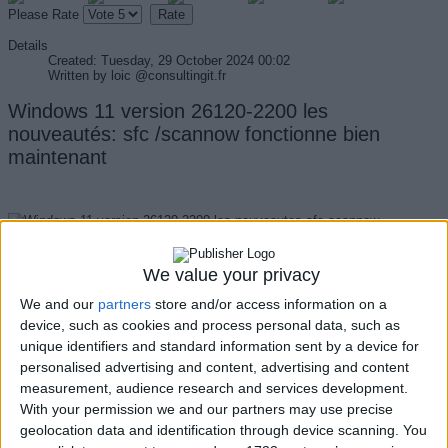
Please Rate
Details
Created: Tuesday, 29 October 2024 00:02
Written by
loic @consultingit.fr
Windows 11 version 26120-2200 les
nouveautés: sfc /scannow fonctionne bien
maintenant
sfc /scannow fonctionne bien maintenant
We value your privacy
We and our
partners
store and/or access information on a
device, such as cookies and process personal data, such as
unique identifiers and standard information sent by a device for
personalised advertising and content, advertising and content
Qui suis-je, à propos de l'auteur
measurement, audience research and services development.
With your permission we and our partners may use precise
geolocation data and identification through device scanning. You